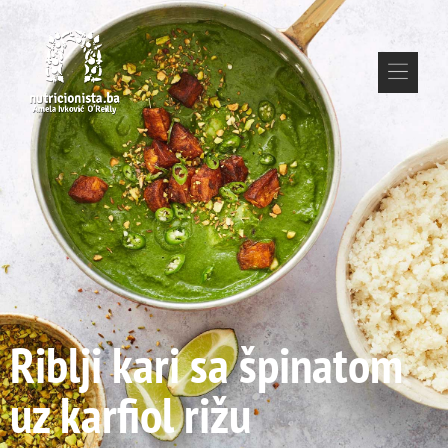
Riblji kari sa špinatom
uz karfiol rižu