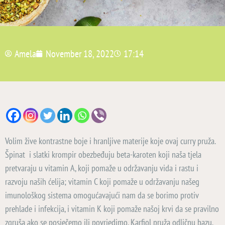
Amela
November 18, 2022
17:14
Volim žive kontrastne boje i hranljive materije koje ovaj curry pruža.
Špinat i slatki krompir obezbeđuju beta-karoten koji naša tjela
pretvaraju u vitamin A, koji pomaže u održavanju vida i rastu i
razvoju naših ćelija; vitamin C koji pomaže u održavanju našeg
imunološkog sistema omogućavajući nam da se borimo protiv
prehlade i infekcija, i vitamin K koji pomaže našoj krvi da se pravilno
zgruša ako se posječemo ili povrjedimo. Karfiol pruža odličnu bazu,