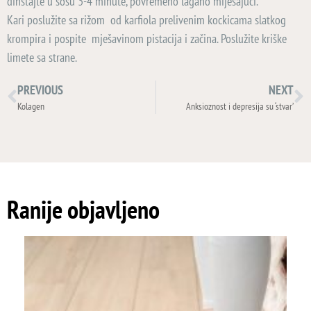
dinstajte u sosu 3-4 minute, povremeno lagano miješajući.
Kari poslužite sa rižom od karfiola prelivenim kockicama slatkog
krompira i pospite mješavinom pistacija i začina. Poslužite kriške
limete sa strane.
PREVIOUS
NEXT
Kolagen
Anksioznost i depresija su ‘stvar’
Ranije objavljeno