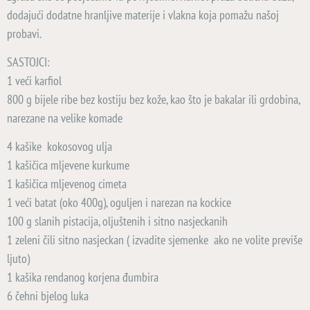
dodajući dodatne hranljive materije i vlakna koja pomažu našoj
probavi.
SASTOJCI:
1 veći karfiol
800 g bijele ribe bez kostiju bez kože, kao što je bakalar ili grdobina,
narezane na velike komade
4 kašike kokosovog ulja
1 kašičica mljevene kurkume
1 kašičica mljevenog cimeta
1 veći batat (oko 400g), oguljen i narezan na kockice
100 g slanih pistacija, oljuštenih i sitno nasjeckanih
1 zeleni čili sitno nasjeckan ( izvadite sjemenke ako ne volite previše
ljuto)
1 kašika rendanog korjena đumbira
6 čehni bjelog luka