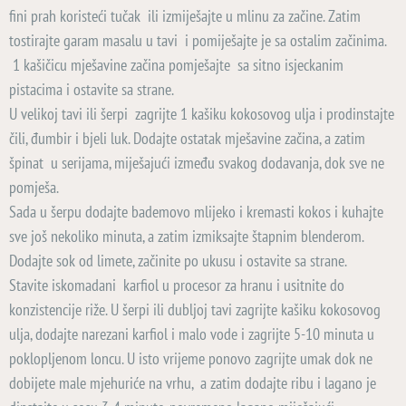
fini prah koristeći tučak ili izmiješajte u mlinu za začine. Zatim
tostirajte garam masalu u tavi i pomiješajte je sa ostalim začinima.
1 kašičicu mješavine začina pomješajte sa sitno isjeckanim
pistacima i ostavite sa strane.
U velikoj tavi ili šerpi zagrijte 1 kašiku kokosovog ulja i prodinstajte
čili, đumbir i bjeli luk. Dodajte ostatak mješavine začina, a zatim
špinat u serijama, miješajući između svakog dodavanja, dok sve ne
pomješa.
Sada u šerpu dodajte bademovo mlijeko i kremasti kokos i kuhajte
sve još nekoliko minuta, a zatim izmiksajte štapnim blenderom.
Dodajte sok od limete, začinite po ukusu i ostavite sa strane.
Stavite iskomadani karfiol u procesor za hranu i usitnite do
konzistencije riže. U šerpi ili dubljoj tavi zagrijte kašiku kokosovog
ulja, dodajte narezani karfiol i malo vode i zagrijte 5-10 minuta u
poklopljenom loncu. U isto vrijeme ponovo zagrijte umak dok ne
dobijete male mjehuriće na vrhu, a zatim dodajte ribu i lagano je