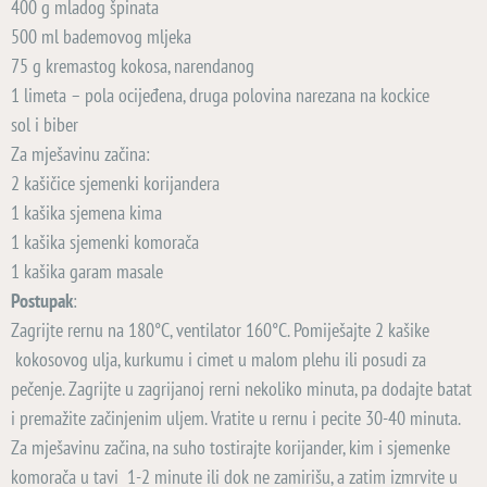
400 g mladog špinata
500 ml bademovog mljeka
75 g kremastog kokosa, narendanog
1 limeta – pola ocijeđena, druga polovina narezana na kockice
sol i biber
Za mješavinu začina:
2 kašičice sjemenki korijandera
1 kašika sjemena kima
1 kašika sjemenki komorača
1 kašika garam masale
Postupak
:
Zagrijte rernu na 180°C, ventilator 160°C. Pomiješajte 2 kašike
kokosovog ulja, kurkumu i cimet u malom plehu ili posudi za
pečenje. Zagrijte u zagrijanoj rerni nekoliko minuta, pa dodajte batat
i premažite začinjenim uljem. Vratite u rernu i pecite 30-40 minuta.
Za mješavinu začina, na suho tostirajte korijander, kim i sjemenke
komorača u tavi 1-2 minute ili dok ne zamirišu, a zatim izmrvite u