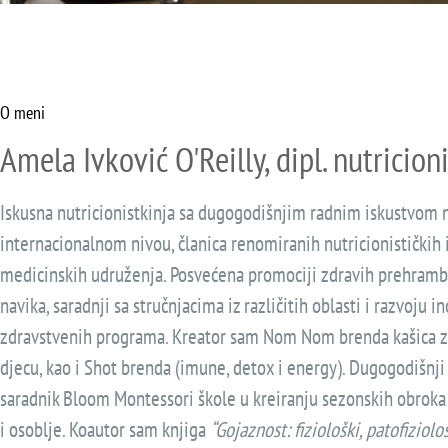
O meni
Amela Ivković O'Reilly, dipl. nutricion
Iskusna nutricionistkinja sa dugogodišnjim radnim iskustvom 
internacionalnom nivou, članica renomiranih nutricionističkih 
medicinskih udruženja. Posvećena promociji zdravih prehram
navika, saradnji sa stručnjacima iz različitih oblasti i razvoju i
zdravstvenih programa. Kreator sam Nom Nom brenda kašica z
djecu, kao i Shot brenda (imune, detox i energy). Dugogodišnj
saradnik Bloom Montessori škole u kreiranju sezonskih obroka
i osoblje. Koautor sam knjiga
“Gojaznost: fiziološki, patofiziološ