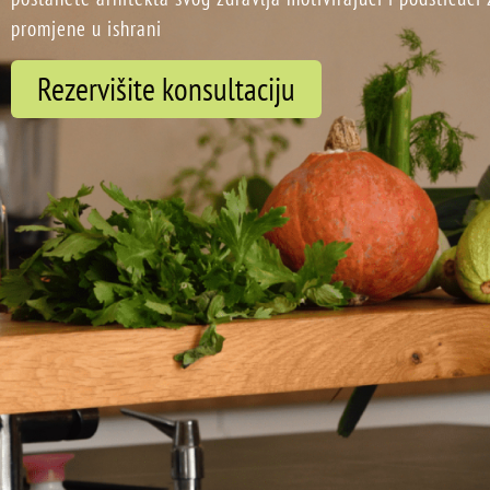
promjene u ishrani
Rezervišite konsultaciju