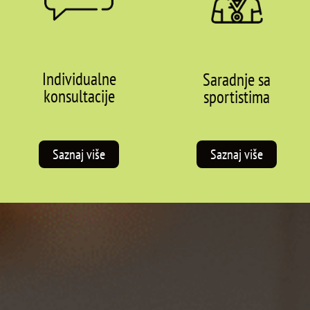
Individualne
Saradnje sa
konsultacije
sportistima
Saznaj više
Saznaj više