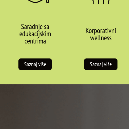
Saradnje sa
Korporativni
edukacijskim
wellness
centrima
Saznaj više
Saznaj više