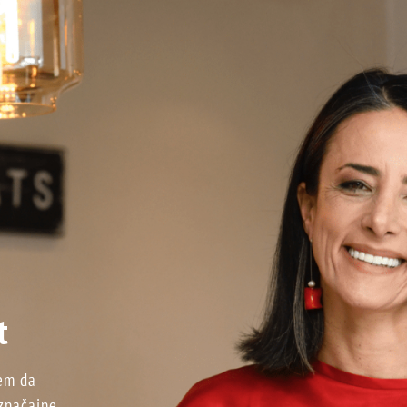
t
nem da
 značajne