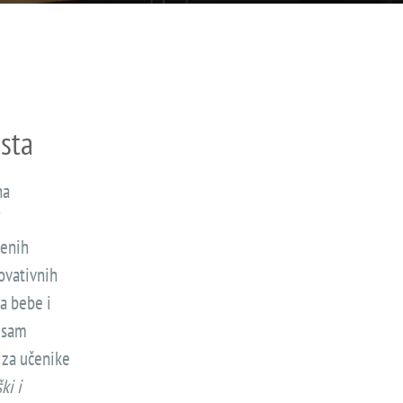
ista
na
i
benih
novativnih
a bebe i
i sam
 za učenike
ki i