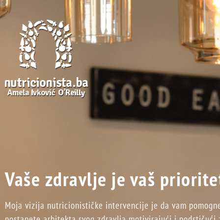
Vaše zdravlje je vaš priorite
Moja vizija nutricionističke intervencije je da vam pomog
postanete arhitekta svog zdravlja motivirajući i podstičući