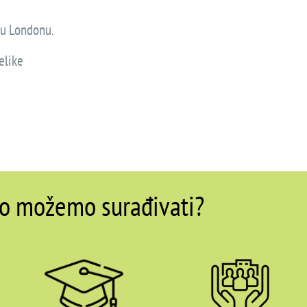
 u Londonu.
elike
o možemo surađivati?