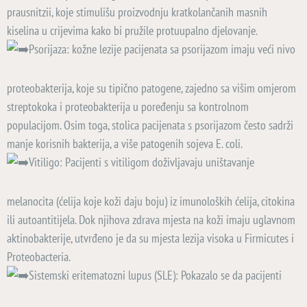
prausnitzii, koje stimulišu proizvodnju kratkolančanih masnih
kiselina u crijevima kako bi pružile protuupalno djelovanje.
Psorijaza: kožne lezije pacijenata sa psorijazom imaju veći nivo
proteobakterija, koje su tipično patogene, zajedno sa višim omjerom
streptokoka i proteobakterija u poređenju sa kontrolnom
populacijom. Osim toga, stolica pacijenata s psorijazom često sadrži
manje korisnih bakterija, a više patogenih sojeva E. coli.
Vitiligo: Pacijenti s vitiligom doživljavaju uništavanje
melanocita (ćelija koje koži daju boju) iz imunoloških ćelija, citokina
ili autoantitijela. Dok njihova zdrava mjesta na koži imaju uglavnom
aktinobakterije, utvrđeno je da su mjesta lezija visoka u Firmicutes i
Proteobacteria.
Sistemski eritematozni lupus (SLE): Pokazalo se da pacijenti