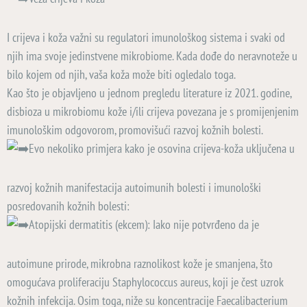
I crijeva i koža važni su regulatori imunološkog sistema i svaki od
njih ima svoje jedinstvene mikrobiome. Kada dođe do neravnoteže u
bilo kojem od njih, vaša koža može biti ogledalo toga.
Kao što je objavljeno u jednom pregledu literature iz 2021. godine,
disbioza u mikrobiomu kože i/ili crijeva povezana je s promijenjenim
imunološkim odgovorom, promovišući razvoj kožnih bolesti.
Evo nekoliko primjera kako je osovina crijeva-koža uključena u
razvoj kožnih manifestacija autoimunih bolesti i imunološki
posredovanih kožnih bolesti:
Atopijski dermatitis (ekcem): Iako nije potvrđeno da je
autoimune prirode, mikrobna raznolikost kože je smanjena, što
omogućava proliferaciju Staphylococcus aureus, koji je čest uzrok
kožnih infekcija. Osim toga, niže su koncentracije Faecalibacterium