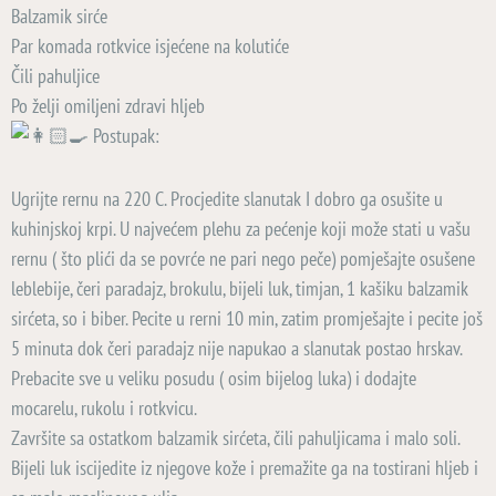
Balzamik sirće
Par komada rotkvice isjećene na kolutiće
Čili pahuljice
Po želji omiljeni zdravi hljeb
Postupak:
Ugrijte rernu na 220 C. Procjedite slanutak I dobro ga osušite u
kuhinjskoj krpi. U najvećem plehu za pećenje koji može stati u vašu
rernu ( što plići da se povrće ne pari nego peče) pomješajte osušene
leblebije, čeri paradajz, brokulu, bijeli luk, timjan, 1 kašiku balzamik
sirćeta, so i biber. Pecite u rerni 10 min, zatim promješajte i pecite još
5 minuta dok čeri paradajz nije napukao a slanutak postao hrskav.
Prebacite sve u veliku posudu ( osim bijelog luka) i dodajte
mocarelu, rukolu i rotkvicu.
Završite sa ostatkom balzamik sirćeta, čili pahuljicama i malo soli.
Bijeli luk iscijedite iz njegove kože i premažite ga na tostirani hljeb i