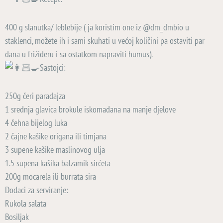
400 g slanutka/ leblebije ( ja koristim one iz @dm_dmbio u
staklenci, možete ih i sami skuhati u većoj količini pa ostaviti par
dana u frižideru i sa ostatkom napraviti humus).
Sastojci:
250g čeri paradajza
1 srednja glavica brokule iskomadana na manje djelove
4 čehna bijelog luka
2 čajne kašike origana ili timjana
3 supene kašike maslinovog ulja
1.5 supena kašika balzamik sirćeta
200g mocarela ili burrata sira
Dodaci za serviranje:
Rukola salata
Bosiljak