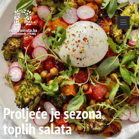
Proljeće je sezona
toplih salata