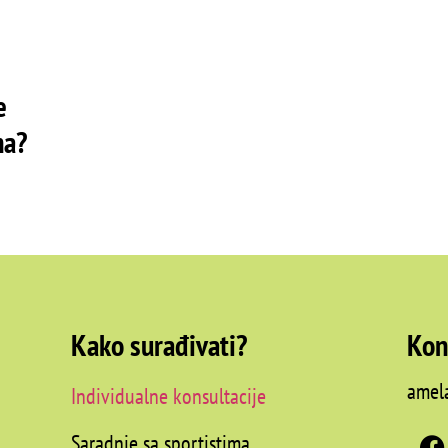
e
na?
Kako surađivati?
Kon
amel
Individualne konsultacije
Saradnje sa sportistima