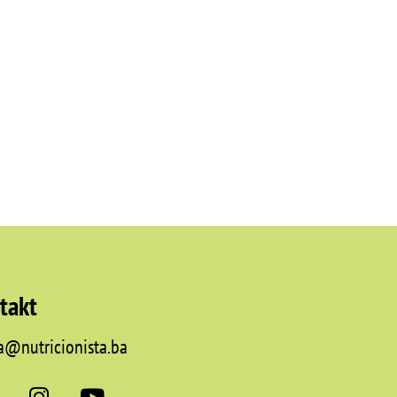
takt
a@nutricionista.ba